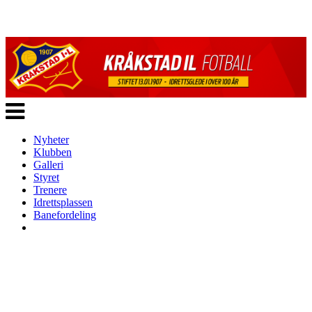
Veksle
navigasjon
Nyheter
Klubben
Galleri
Styret
Trenere
Idrettsplassen
Banefordeling