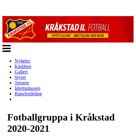
Veksle
navigasjon
Nyheter
Klubben
Galleri
Styret
Trenere
Idrettsplassen
Banefordeling
Fotballgruppa i Kråkstad
2020-2021