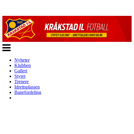
Veksle
navigasjon
Nyheter
Klubben
Galleri
Styret
Trenere
Idrettsplassen
Banefordeling