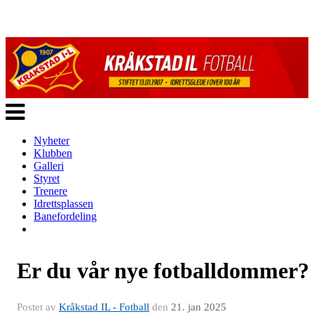
Veksle
navigasjon
Nyheter
Klubben
Galleri
Styret
Trenere
Idrettsplassen
Banefordeling
Er du vår nye fotballdommer?
Postet av
Kråkstad IL - Fotball
den
21. jan 2025